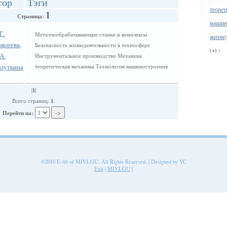
тор
Тэги
теорет
1
Страница:
машин
Г.
Металлообрабатывающие станки и комплексы
жизнед
корева
,
Безопасность жизнедеятельности в техносфере
(+) :
А.
Инструментальное производство Механика
азуткина
теоретическая механика Технология машиностроения
1
|
|
1
Всего страниц:
.
Перейти на:
©2010 E-lib of MIVLGU. All Rights Reserved. | Designed by VC
Exit
|
MIVLGU
|