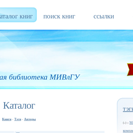
аталог книг
поиск книг
ссылки
ая библиотека МИВлГУ
Каталог
тэг
Книги
Тэги
Авторы
-
-
Ме
(-) :
компл