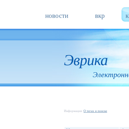
новости
вкр
к
Эврика
Электронн
Информация:
О тегах и поиске