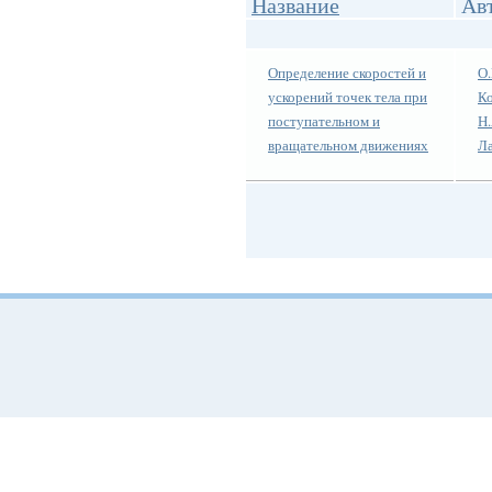
Название
Ав
Определение скоростей и
О.
ускорений точек тела при
Ко
поступательном и
Н.
вращательном движениях
Л