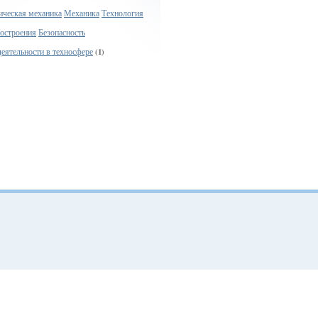
ическая механика
Механика
Технология
остроения
Безопасность
еятельности в техносфере
(1)