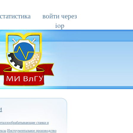
статистика
войти через
iop
и
таллообрабатывающие станки и
ексы
Инструментальное производство