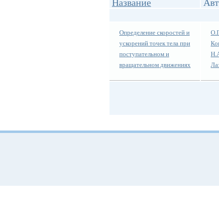
Название
Авт
Определение скоростей и
О.
ускорений точек тела при
Ко
поступательном и
Н.
вращательном движениях
Ла