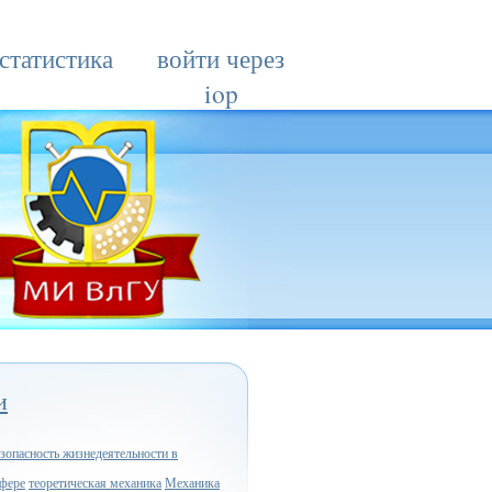
статистика
войти через
iop
и
зопасность жизнедеятельности в
сфере
теоретическая механика
Механика