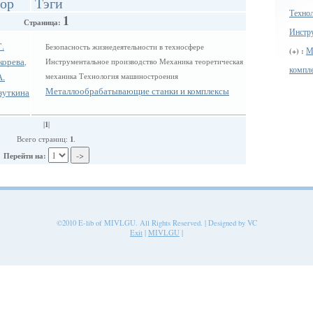
ор
Тэги
Техно
1
Страница:
Инстр
Г.
Безопасность жизнедеятельности в техносфере
М
(+) :
корева
Инструментальное производство Механика теоретическая
,
компле
А.
механика Технология машиностроения
Металлообрабатывающие станки и комплексы
зуткина
1
|
|
1
Всего страниц:
.
Перейти на:
©2010 E-lib of MIVLGU. All Rights Reserved. | Designed by VC
Exit
|
MIVLGU
|