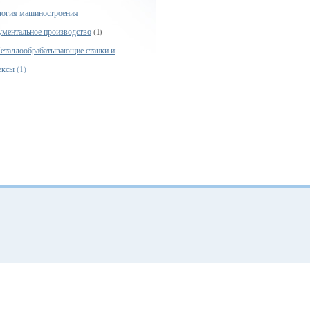
логия машиностроения
ументальное производство
(1)
еталлообрабатывающие станки и
ксы (1)