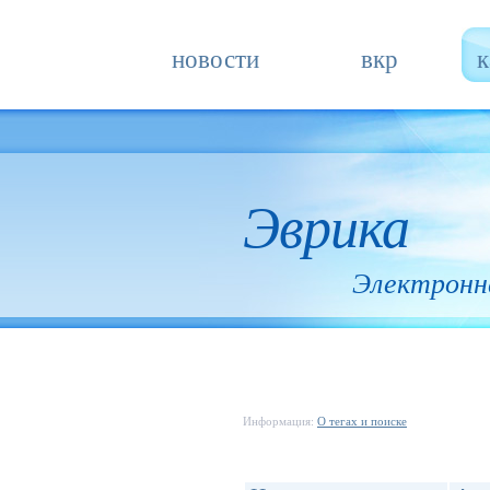
новости
вкр
к
Эврика
Электронн
Информация:
О тегах и поиске