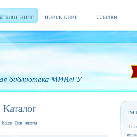
аталог книг
поиск книг
ссылки
ая библиотека МИВлГУ
Каталог
тэг
Книги
Тэги
Авторы
-
-
Бе
(-) :
техно