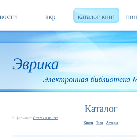
вости
вкр
каталог книг
пои
Эврика
Электронная библиотека
Каталог
Информация:
О тегах и поиске
Книги
Тэги
Авторы
-
-