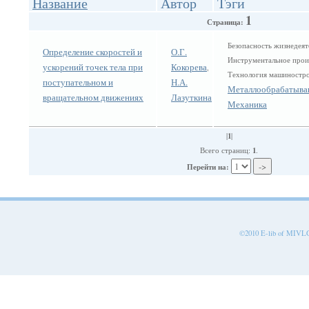
Название
Автор
Тэги
1
Страница:
Безопасность жизнедеят
Определение скоростей и
О.Г.
Инструментальное прои
ускорений точек тела при
Кокорева
,
Технология машиностр
поступательном и
Н.А.
Металлообрабатыва
вращательном движениях
Лазуткина
Механика
1
|
|
1
Всего страниц:
.
Перейти на:
©2010 E-lib of MIVLGU