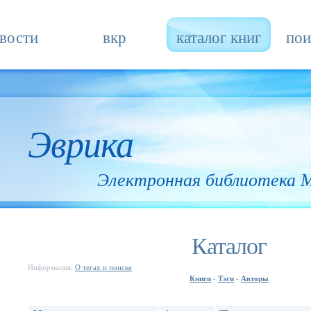
вости
вкр
каталог книг
пои
Эврика
Электронная библиотека
Каталог
Информация:
О тегах и поиске
Книги
Тэги
Авторы
-
-