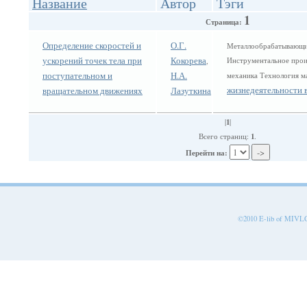
Название
Автор
Тэги
1
Страница:
Определение скоростей и
О.Г.
Металлообрабатывающие
ускорений точек тела при
Кокорева
Инструментальное прои
,
поступательном и
Н.А.
механика Технология 
жизнедеятельности 
вращательном движениях
Лазуткина
1
|
|
1
Всего страниц:
.
Перейти на:
©2010 E-lib of MIVLGU