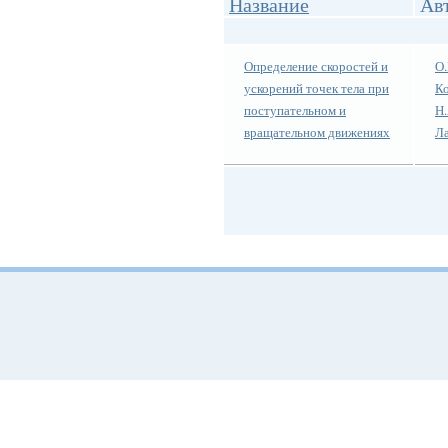
Название
Ав
Определение скоростей и
О.
ускорений точек тела при
Ко
поступательном и
Н.
вращательном движениях
Л