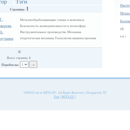
тор
Тэги
Инстр
1
Страница:
Метал
Г.
Металлообрабатывающие станки и комплексы
Безопа
корева
,
Безопасность жизнедеятельности в техносфере
(1)
А.
Инструментальное производство Механика
(+) :
азуткина
теоретическая механика Технология машиностроения
1
|
|
1
Всего страниц:
.
Перейти на:
©2010 E-lib of MIVLGU. All Rights Reserved. | Designed by VC
Exit
|
MIVLGU
|