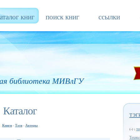
аталог книг
поиск книг
ссылки
ая библиотека МИВлГУ
Каталог
тэг
Книги
Тэги
Авторы
-
-
те
(-) :
Техно