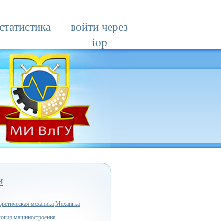
статистика
войти через
iop
и
оретическая механика
Механика
логия машиностроения