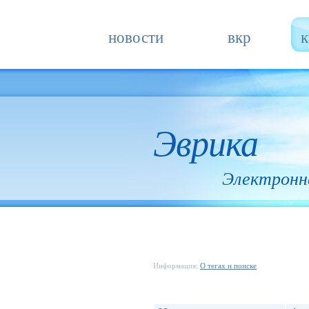
новости
вкр
к
Эврика
Электронн
Информация:
О тегах и поиске