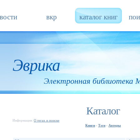
вости
вкр
каталог книг
пои
Эврика
Электронная библиотека
Каталог
Информация:
О тегах и поиске
Книги
Тэги
Авторы
-
-