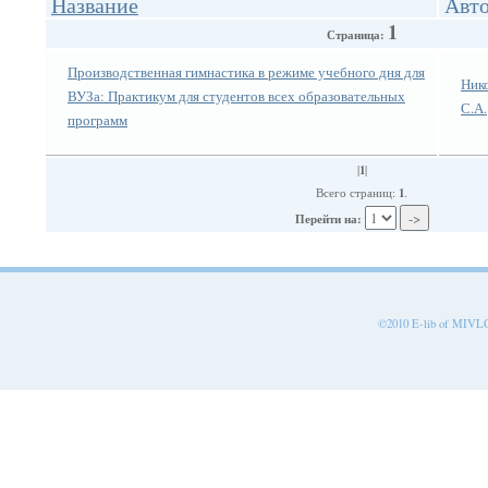
Название
Авт
1
Страница:
Производственная гимнастика в режиме учебного дня для
Ник
ВУЗа: Практикум для студентов всех образовательных
С.А.
программ
1
|
|
1
Всего страниц:
.
Перейти на:
©2010 E-lib of MIVLGU