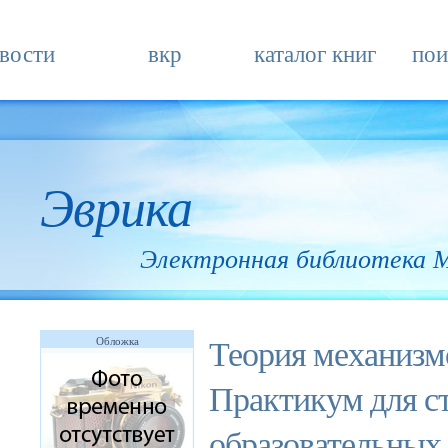
вости
вкр
каталог книг
пои
Эврика
Электронная библиотека
Теория механизм
Обложка
Практикум для с
образовательных