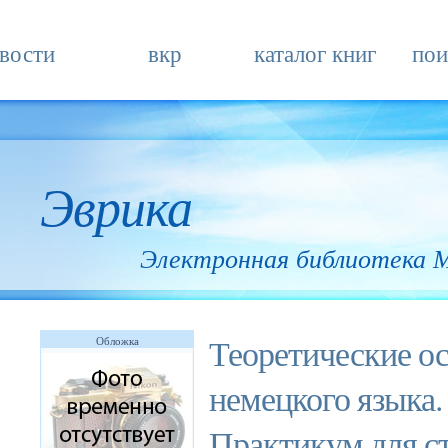
вости
вкр
каталог книг
пои
Эврика
Электронная библиотека
Теоретические о
Обложка
немецкого языка. 
Практикум для с