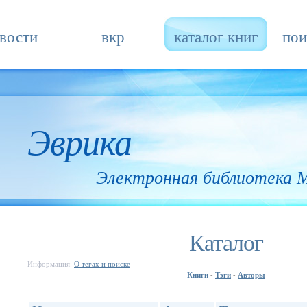
вости
вкр
каталог книг
пои
Эврика
Электронная библиотека
Каталог
Информация:
О тегах и поиске
Книги
Тэги
Авторы
-
-