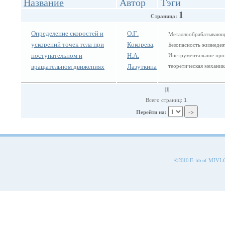
Название
Автор
Тэги
1
Страница:
Определение скоростей и
О.Г.
Металлообрабатывающи
ускорений точек тела при
Кокорева
,
Безопасность жизнедея
поступательном и
Н.А.
Инструментальное про
вращательном движениях
Лазуткина
теоретическая механи
1
|
|
1
Всего страниц:
.
Перейти на:
©2010 E-lib of MIVLGU