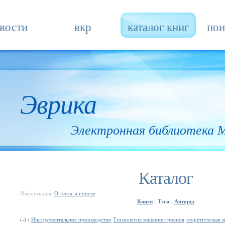
вости
вкр
каталог книг
пои
Эврика
Электронная библиотека
Каталог
Информация:
О тегах и поиске
Книги
Тэги
Авторы
-
-
(-) :
Инструментальное производство
Технология машиностроения
теоретическая 