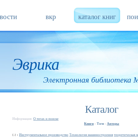
вости
вкр
каталог книг
пои
Эврика
Электронная библиотека
Каталог
Информация:
О тегах и поиске
Книги
Тэги
Авторы
-
-
(-) :
Инструментальное производство
Технология машиностроения
теоретическая 