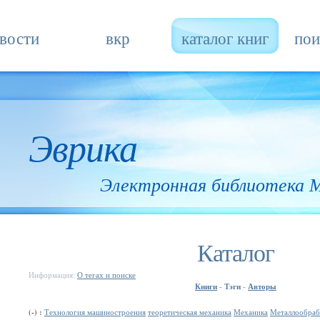
вости
вкр
каталог книг
пои
Эврика
Электронная библиотека
Каталог
Информация:
О тегах и поиске
Книги
Тэги
Авторы
-
-
(-) :
Технология машиностроения
теоретическая механика
Механика
Металлообраб