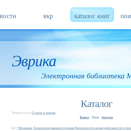
вости
вкр
каталог книг
пои
Эврика
Электронная библиотека
Каталог
Информация:
О тегах и поиске
Книги
Тэги
Авторы
-
-
(-) :
Механика
Технология машиностроения
Безопасность жизнедеятельности в те