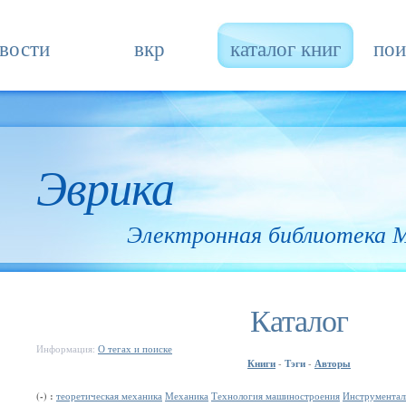
вости
вкр
каталог книг
пои
Эврика
Электронная библиотека
Каталог
Информация:
О тегах и поиске
Книги
Тэги
Авторы
-
-
(-) :
теоретическая механика
Механика
Технология машиностроения
Инструментал