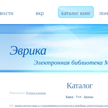
вости
вкр
каталог книг
пои
Эврика
Электронная библиотека
Каталог
Информация:
О тегах и поиске
Книги
Тэги
Авторы
-
-
(-) :
анализ переходных и установившихся процессов в линейных электрических це