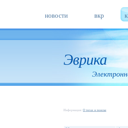
новости
вкр
к
Эврика
Электронн
Информация:
О тегах и поиске