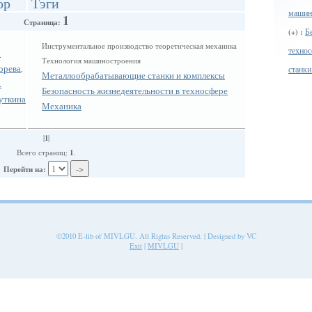
ор
Тэги
машин
1
Страница:
Б
(+) :
Инструментальное производство теоретическая механика
технос
.
Технология машиностроения
орева
станки
,
Металлообрабатывающие станки и комплексы
.
Безопасность жизнедеятельности в техносфере
уткина
Механика
1
|
|
1
Всего страниц:
.
Перейти на:
©2010 E-lib of MIVLGU. All Rights Reserved. | Designed by VC
Exit
|
MIVLGU
|