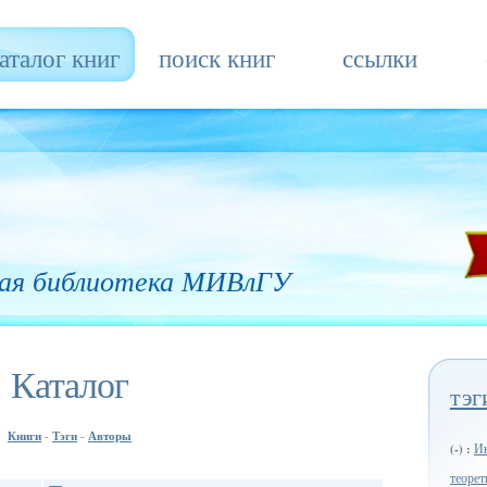
аталог книг
поиск книг
ссылки
ая библиотека МИВлГУ
Каталог
тэг
Книги
Тэги
Авторы
-
-
Ин
(-) :
теорет