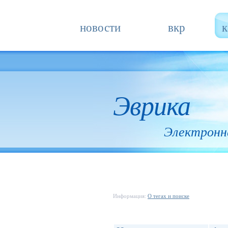
новости
вкр
к
Эврика
Электронн
Информация:
О тегах и поиске