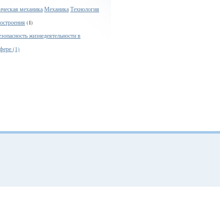
ическая механика
Механика
Технология
остроения
(1)
езопасность жизнедеятельности в
фере (1)