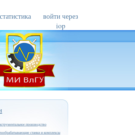
статистика
войти через
iop
и
струментальное производство
лообрабатывающие станки и комплексы