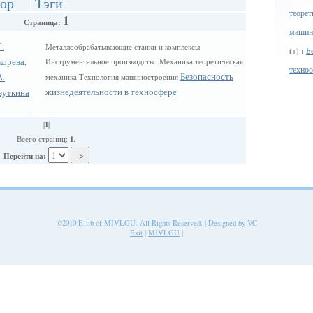
ор
Тэги
теорет
1
Страница:
машин
Г.
Металлообрабатывающие станки и комплексы
Б
(+) :
корева
Инструментальное производство Механика теоретическая
,
технос
Безопасность
А.
механика Технология машиностроения
жизнедеятельности в техносфере
зуткина
1
|
|
1
Всего страниц:
.
Перейти на:
©2010 E-lib of MIVLGU. All Rights Reserved. | Designed by VC
Exit
|
MIVLGU
|