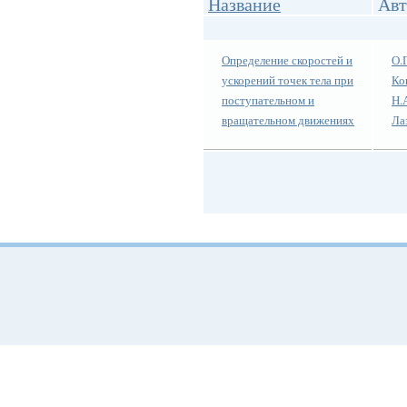
Название
Авт
Определение скоростей и
О.
ускорений точек тела при
Ко
поступательном и
Н.
вращательном движениях
Ла