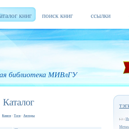
аталог книг
поиск книг
ссылки
ая библиотека МИВлГУ
Каталог
тэг
Книги
Тэги
Авторы
-
-
Ин
(-) :
Метал