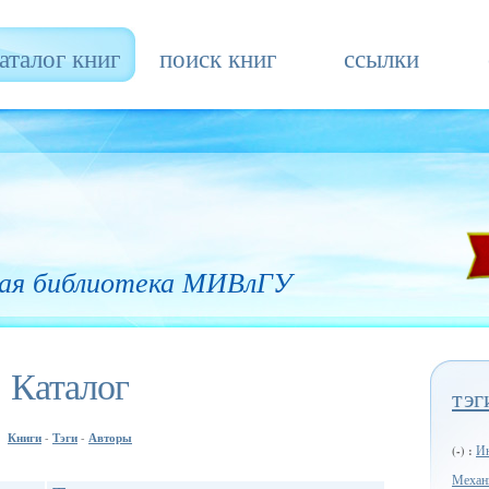
аталог книг
поиск книг
ссылки
ая библиотека МИВлГУ
Каталог
тэг
Книги
Тэги
Авторы
-
-
Ин
(-) :
Механ