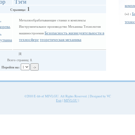
ор
Тэги
компл
1
Страница:
Б
(+) :
.
Металлообрабатывающие станки и комплексы
технос
корева
Инструментальное производство Механика Технология
,
Безопасность жизнедеятельности в
.
машиностроения
техносфере
теоретическая механика
зуткина
1
|
|
1
Всего страниц:
.
Перейти на:
©2010 E-lib of MIVLGU. All Rights Reserved. | Designed by VC
Exit
|
MIVLGU
|