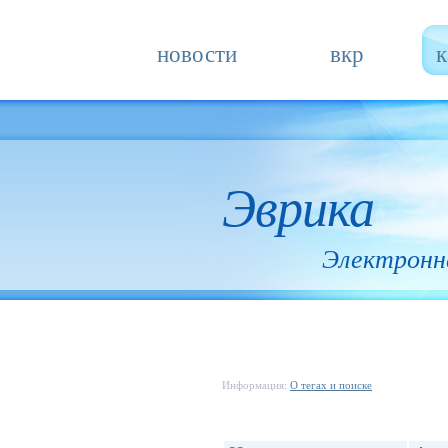
новости
вкр
к
Эврика
Электронн
Информация:
О тегах и поиске