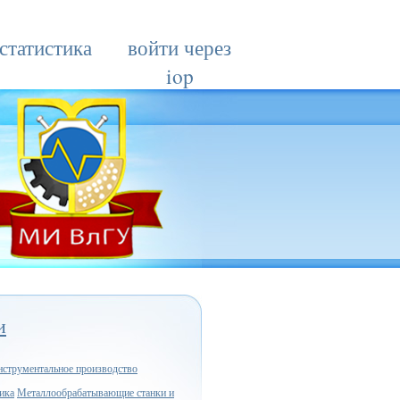
статистика
войти через
iop
и
струментальное производство
ика
Металлообрабатывающие станки и