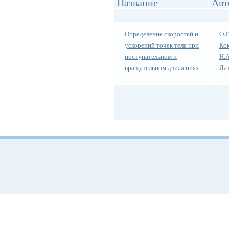
Название
Авт
Определение скоростей и
О.Г
ускорений точек тела при
Ко
поступательном и
Н.А
вращательном движениях
Ла