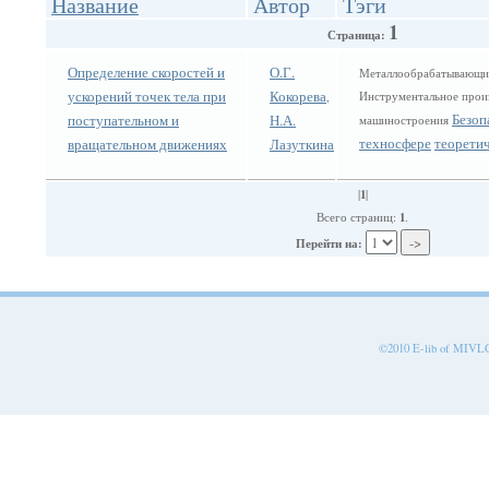
Название
Автор
Тэги
1
Страница:
Определение скоростей и
О.Г.
Металлообрабатывающие
ускорений точек тела при
Кокорева
Инструментальное прои
,
Безоп
поступательном и
Н.А.
машиностроения
техносфере
теорети
вращательном движениях
Лазуткина
1
|
|
1
Всего страниц:
.
Перейти на:
©2010 E-lib of MIVLGU