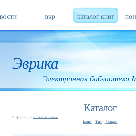
вости
вкр
каталог книг
пои
Эврика
Электронная библиотека
Каталог
Информация:
О тегах и поиске
Книги
Тэги
Авторы
-
-