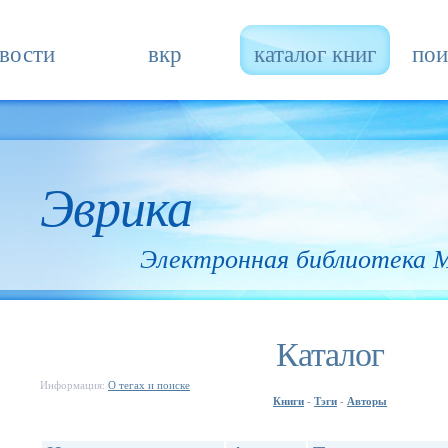
вости
вкр
каталог книг
пои
Эврика
Электронная библиотека
Каталог
Информация:
О тегах и поиске
Книги
Тэги
Авторы
-
-