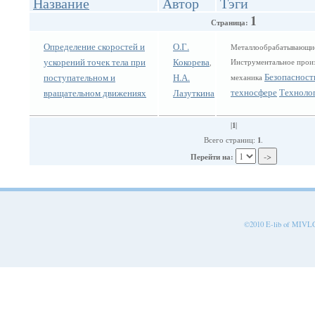
Название
Автор
Тэги
1
Страница:
Определение скоростей и
О.Г.
Металлообрабатывающие
ускорений точек тела при
Кокорева
Инструментальное произ
,
Безопасност
поступательном и
Н.А.
механика
техносфере
Техноло
вращательном движениях
Лазуткина
1
|
|
1
Всего страниц:
.
Перейти на:
©2010 E-lib of MIVLGU