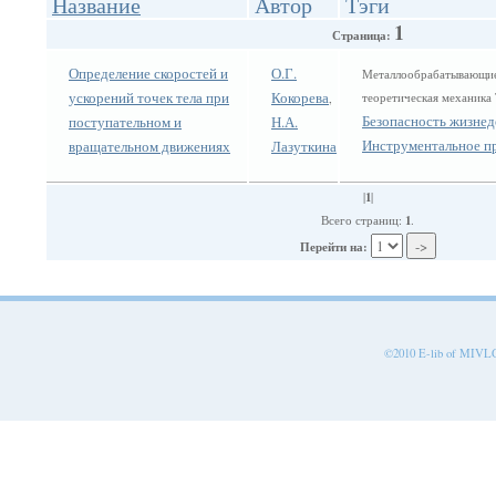
Название
Автор
Тэги
1
Страница:
Определение скоростей и
О.Г.
Металлообрабатывающие
ускорений точек тела при
Кокорева
теоретическая механика
,
Безопасность жизнед
поступательном и
Н.А.
Инструментальное п
вращательном движениях
Лазуткина
1
|
|
1
Всего страниц:
.
Перейти на:
©2010 E-lib of MIVLGU