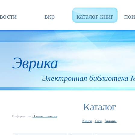
вости
вкр
каталог книг
пои
Эврика
Электронная библиотека
Каталог
Информация:
О тегах и поиске
Книги
Тэги
Авторы
-
-