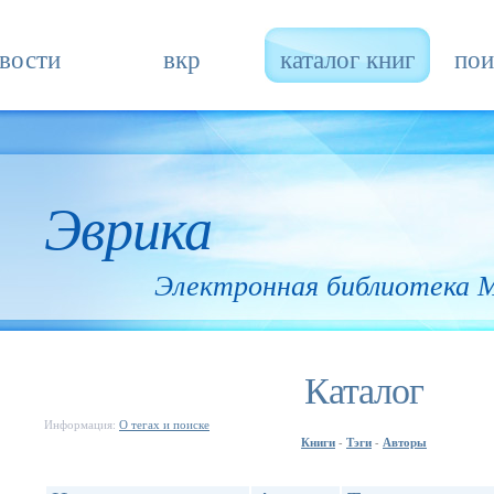
вости
вкр
каталог книг
пои
Эврика
Электронная библиотека
Каталог
Информация:
О тегах и поиске
Книги
Тэги
Авторы
-
-