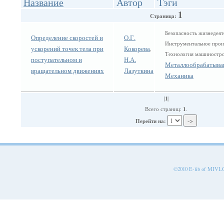
Название
Автор
Тэги
1
Страница:
Безопасность жизнедеят
Определение скоростей и
О.Г.
Инструментальное прои
ускорений точек тела при
Кокорева
,
Технология машиностр
поступательном и
Н.А.
Металлообрабатыва
вращательном движениях
Лазуткина
Механика
1
|
|
1
Всего страниц:
.
Перейти на:
©2010 E-lib of MIVLGU