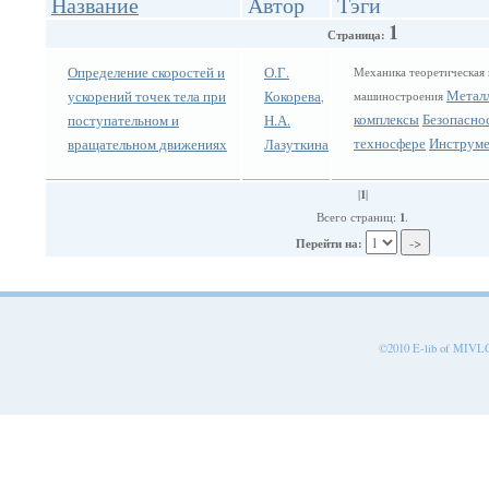
Название
Автор
Тэги
1
Страница:
Определение скоростей и
О.Г.
Механика теоретическая
Метал
ускорений точек тела при
Кокорева
машиностроения
,
комплексы
Безопасно
поступательном и
Н.А.
техносфере
Инструме
вращательном движениях
Лазуткина
1
|
|
1
Всего страниц:
.
Перейти на:
©2010 E-lib of MIVLGU