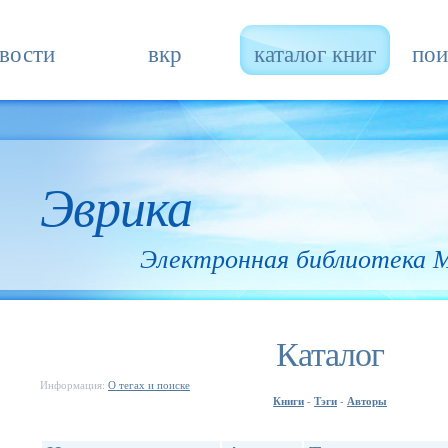
вости
вкр
каталог книг
пои
Эврика
Электронная библиотека
Каталог
Информация:
О тегах и поиске
Книги
Тэги
Авторы
-
-