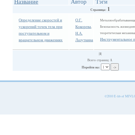
Название
Автор
Тэги
1
Страница:
Определение скоростей и
О.Г.
Металлообрабатывающи
ускорений точек тела при
Кокорева
Безопасность жизнедея
,
поступательном и
Н.А.
теоретическая механик
Инструментальное 
вращательном движениях
Лазуткина
1
|
|
1
Всего страниц:
.
Перейти на:
©2010 E-lib of MIVLGU