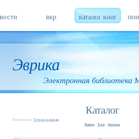
вости
вкр
каталог книг
пои
Эврика
Электронная библиотека
Каталог
Информация:
О тегах и поиске
Книги
Тэги
Авторы
-
-