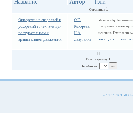
Название
Автор
Тэги
1
Страница:
Определение скоростей и
О.Г.
Металлообрабатывающие
ускорений точек тела при
Кокорева
Инструментальное прои
,
поступательном и
Н.А.
механика Технология 
жизнедеятельности 
вращательном движениях
Лазуткина
1
|
|
1
Всего страниц:
.
Перейти на:
©2010 E-lib of MIVLGU