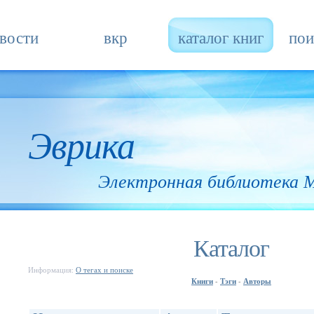
вости
вкр
каталог книг
пои
Эврика
Электронная библиотека
Каталог
Информация:
О тегах и поиске
Книги
Тэги
Авторы
-
-