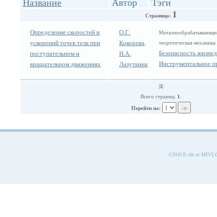
Название
Автор
Тэги
1
Страница:
Определение скоростей и
О.Г.
Металлообрабатывающие
ускорений точек тела при
Кокорева
теоретическая механик
,
Безопасность жизнед
поступательном и
Н.А.
Инструментальное п
вращательном движениях
Лазуткина
1
|
|
1
Всего страниц:
.
Перейти на:
©2010 E-lib of MIVLGU