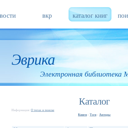
вости
вкр
каталог книг
пои
Эврика
Электронная библиотека
Каталог
Информация:
О тегах и поиске
Книги
Тэги
Авторы
-
-